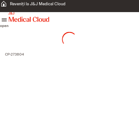
Reveniți la J&J Medical Cloud
skip to content
open
CP-273804