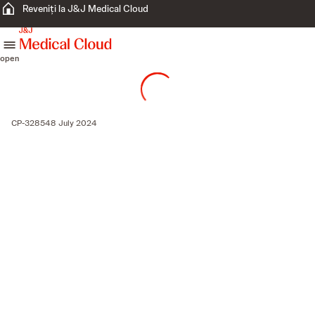
Reveniți la J&J Medical Cloud
skip to content
open
CP-328548 July 2024